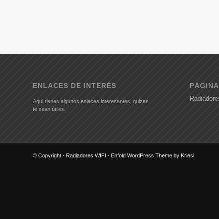
ENLACES DE INTERÉS
PÁGINA
Radiadore
Aquí tienes algunos enlaces interesantes, quizás
te sean útiles.
© Copyright -
Radiadores WIFI
-
Enfold WordPress Theme by Kriesi